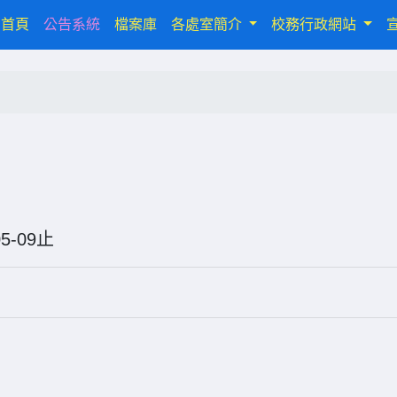
(current)
首頁
公告系統
檔案庫
各處室簡介
校務行政網站
6-05-09止