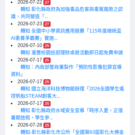
2026-07-22
27
轉知 彰化縣政府為加強毒品危害與毒駕風險之認
識，共同營造「...
2026-07-23
27
轉知 全國中小學資訊應用競賽「115年度總統盃
AI素養爭霸賽」實施...
2026-07-10
25
轉知 滙豐校園巡迴理財桌遊活動即日起免費申請
2026-07-17
25
轉知：內政部警政署製作「預防性影像犯罪宣導
資料」
2026-07-17
25
轉知 國立海洋科技博物館辦理「2026全國學生遙
控帆船STEAM創客大...
2026-07-17
25
轉知 彰化縣政府水域安全宣導「時序入夏，正值
暑期放假，學生參...
2026-07-28
25
轉知-彰化縣彰化市公所「全國第63屆彰化大佛金