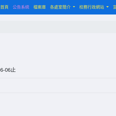
(current)
首頁
公告系統
檔案庫
各處室簡介
校務行政網站
6-06-06止