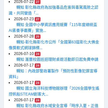
2026-07-22
27
轉知 彰化縣政府為加強毒品危害與毒駕風險之認
識，共同營造「...
2026-07-23
27
轉知 全國中小學資訊應用競賽「115年度總統盃
AI素養爭霸賽」實施...
2026-07-28
25
轉知-彰化縣彰化市公所「全國第63屆彰化大佛金
像獎軟式網球錦標...
2026-07-10
24
轉知 滙豐校園巡迴理財桌遊活動即日起免費申請
2026-07-17
24
轉知：內政部警政署製作「預防性影像犯罪宣導
資料」
2026-07-17
24
轉知 國立海洋科技博物館辦理「2026全國學生遙
控帆船STEAM創客大...
2026-07-17
24
轉知 彰化縣政府水域安全宣導「時序入夏，正值