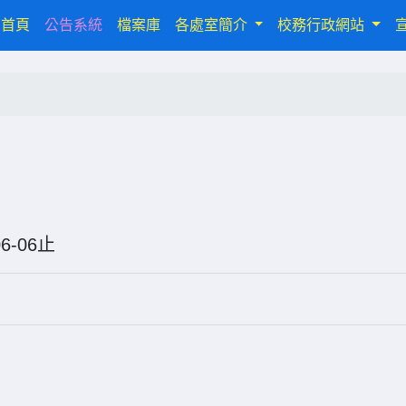
(current)
首頁
公告系統
檔案庫
各處室簡介
校務行政網站
6-06-06止