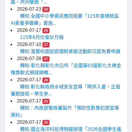
識，共同營造「...
2026-07-23
30
轉知 全國中小學資訊應用競賽「115年度總統盃
AI素養爭霸賽」實施...
2026-07-17
29
115年6月份會計月報
2026-07-10
27
轉知 滙豐校園巡迴理財桌遊活動即日起免費申請
2026-07-28
27
轉知-彰化縣彰化市公所「全國第63屆彰化大佛金
像獎軟式網球錦標...
2026-07-17
26
轉知 彰化縣政府水域安全宣導「時序入夏，正值
暑期放假，學生參...
2026-07-17
25
轉知：內政部警政署製作「預防性影像犯罪宣導
資料」
2026-07-17
25
轉知 國立海洋科技博物館辦理「2026全國學生遙