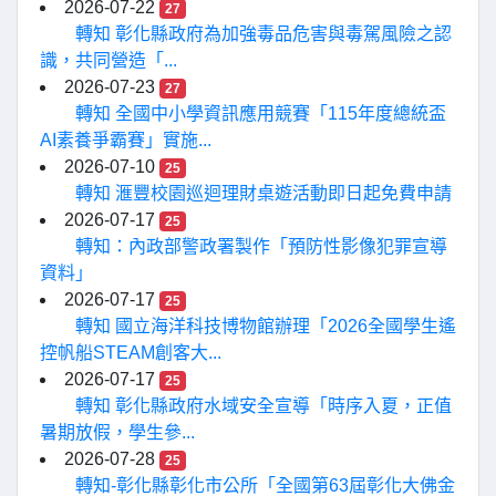
2026-07-22
27
轉知 彰化縣政府為加強毒品危害與毒駕風險之認
識，共同營造「...
2026-07-23
27
轉知 全國中小學資訊應用競賽「115年度總統盃
AI素養爭霸賽」實施...
2026-07-10
25
轉知 滙豐校園巡迴理財桌遊活動即日起免費申請
2026-07-17
25
轉知：內政部警政署製作「預防性影像犯罪宣導
資料」
2026-07-17
25
轉知 國立海洋科技博物館辦理「2026全國學生遙
控帆船STEAM創客大...
2026-07-17
25
轉知 彰化縣政府水域安全宣導「時序入夏，正值
暑期放假，學生參...
2026-07-28
25
轉知-彰化縣彰化市公所「全國第63屆彰化大佛金