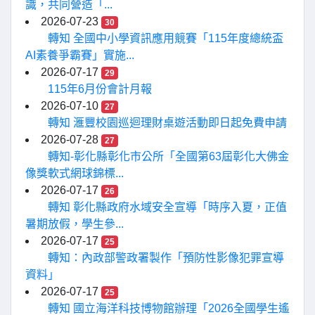
識，共同營造「...
2026-07-23
30
轉知 全國中小學資訊應用競賽「115年度總統盃
AI素養爭霸賽」實施...
2026-07-17
29
115年6月份會計月報
2026-07-10
27
轉知 滙豐校園巡迴理財桌遊活動即日起免費申請
2026-07-28
27
轉知-彰化縣彰化市公所「全國第63屆彰化大佛金
像獎軟式網球錦標...
2026-07-17
26
轉知 彰化縣政府水域安全宣導「時序入夏，正值
暑期放假，學生參...
2026-07-17
25
轉知：內政部警政署製作「預防性影像犯罪宣導
資料」
2026-07-17
25
轉知 國立海洋科技博物館辦理「2026全國學生遙