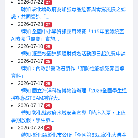
2026-07-22
27
轉知 彰化縣政府為加強毒品危害與毒駕風險之認
識，共同營造「...
2026-07-23
27
轉知 全國中小學資訊應用競賽「115年度總統盃
AI素養爭霸賽」實施...
2026-07-10
25
轉知 滙豐校園巡迴理財桌遊活動即日起免費申請
2026-07-17
25
轉知：內政部警政署製作「預防性影像犯罪宣導
資料」
2026-07-17
25
轉知 國立海洋科技博物館辦理「2026全國學生遙
控帆船STEAM創客大...
2026-07-17
25
轉知 彰化縣政府水域安全宣導「時序入夏，正值
暑期放假，學生參...
2026-07-28
25
轉知-彰化縣彰化市公所「全國第63屆彰化大佛金