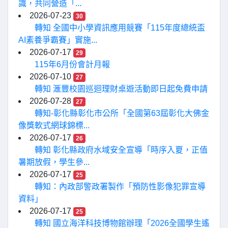
識，共同營造「...
2026-07-23
30
轉知 全國中小學資訊應用競賽「115年度總統盃
AI素養爭霸賽」實施...
2026-07-17
29
115年6月份會計月報
2026-07-10
27
轉知 滙豐校園巡迴理財桌遊活動即日起免費申請
2026-07-28
27
轉知-彰化縣彰化市公所「全國第63屆彰化大佛金
像獎軟式網球錦標...
2026-07-17
26
轉知 彰化縣政府水域安全宣導「時序入夏，正值
暑期放假，學生參...
2026-07-17
25
轉知：內政部警政署製作「預防性影像犯罪宣導
資料」
2026-07-17
25
轉知 國立海洋科技博物館辦理「2026全國學生遙