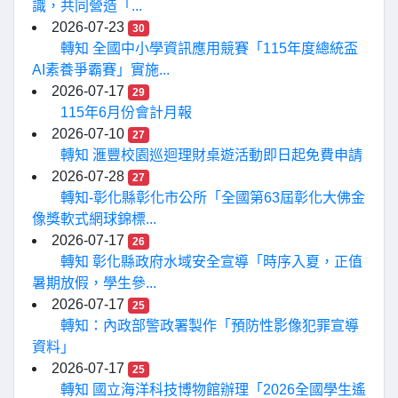
識，共同營造「...
2026-07-23
30
轉知 全國中小學資訊應用競賽「115年度總統盃
AI素養爭霸賽」實施...
2026-07-17
29
115年6月份會計月報
2026-07-10
27
轉知 滙豐校園巡迴理財桌遊活動即日起免費申請
2026-07-28
27
轉知-彰化縣彰化市公所「全國第63屆彰化大佛金
像獎軟式網球錦標...
2026-07-17
26
轉知 彰化縣政府水域安全宣導「時序入夏，正值
暑期放假，學生參...
2026-07-17
25
轉知：內政部警政署製作「預防性影像犯罪宣導
資料」
2026-07-17
25
轉知 國立海洋科技博物館辦理「2026全國學生遙