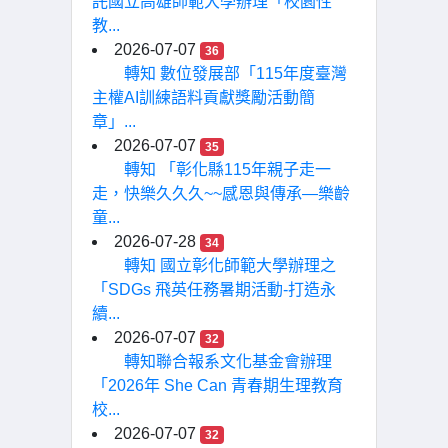
託國立高雄師範大學辦理「校園性
教...
2026-07-07
36
轉知 數位發展部「115年度臺灣
主權AI訓練語料貢獻獎勵活動簡
章」...
2026-07-07
35
轉知 「彰化縣115年親子走一
走，快樂久久久~~感恩與傳承—樂齡
童...
2026-07-28
34
轉知 國立彰化師範大學辦理之
「SDGs 飛英任務暑期活動-打造永
續...
2026-07-07
32
轉知聯合報系文化基金會辦理
「2026年 She Can 青春期生理教育
校...
2026-07-07
32