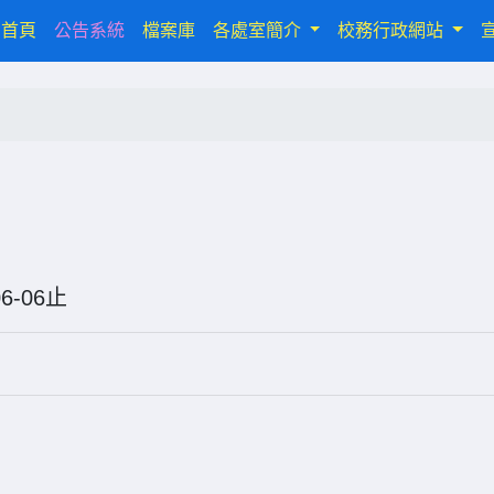
(current)
首頁
公告系統
檔案庫
各處室簡介
校務行政網站
6-06-06止