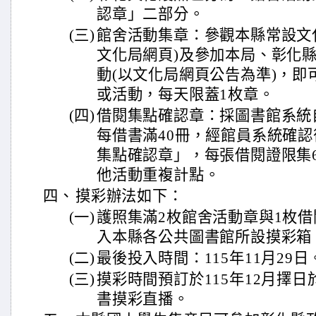
認章」二部分。
(三)
館舍活動集章：參觀本縣常設文
文化局網頁)及參加本局、彰化
動(以文化局網頁公告為準)，即
或活動，每天限蓋1枚章。
(四)
借閱集點確認章：採圖書館系統
每借書滿40冊，經館員系統確認
集點確認章」，每張借閱證限集
他活動重複計點。
四、
摸彩辦法如下：
(一)
護照集滿2枚館舍活動章與1枚
入本縣各公共圖書館所設摸彩箱
(二)
最後投入時間：115年11月29日
(三)
摸彩時間預訂於115年12月擇
書摸彩直播。