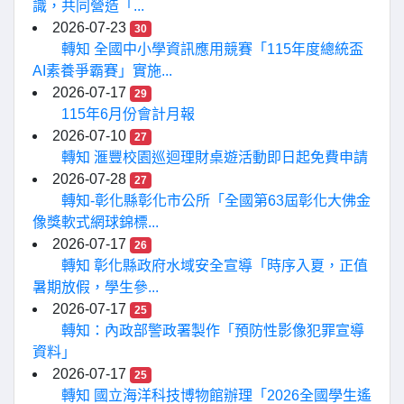
識，共同營造「...
2026-07-23
30
轉知 全國中小學資訊應用競賽「115年度總統盃
AI素養爭霸賽」實施...
2026-07-17
29
115年6月份會計月報
2026-07-10
27
轉知 滙豐校園巡迴理財桌遊活動即日起免費申請
2026-07-28
27
轉知-彰化縣彰化市公所「全國第63屆彰化大佛金
像獎軟式網球錦標...
2026-07-17
26
轉知 彰化縣政府水域安全宣導「時序入夏，正值
暑期放假，學生參...
2026-07-17
25
轉知：內政部警政署製作「預防性影像犯罪宣導
資料」
2026-07-17
25
轉知 國立海洋科技博物館辦理「2026全國學生遙