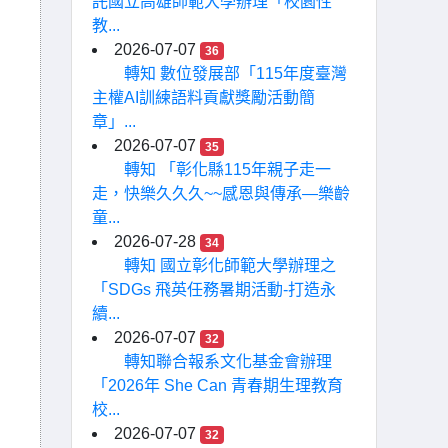
託國立高雄師範大學辦理「校園性
教...
2026-07-07
36
轉知 數位發展部「115年度臺灣
主權AI訓練語料貢獻獎勵活動簡
章」...
2026-07-07
35
轉知 「彰化縣115年親子走一
走，快樂久久久~~感恩與傳承—樂齡
童...
2026-07-28
34
轉知 國立彰化師範大學辦理之
「SDGs 飛英任務暑期活動-打造永
續...
2026-07-07
32
轉知聯合報系文化基金會辦理
「2026年 She Can 青春期生理教育
校...
2026-07-07
32