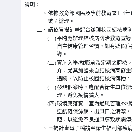
說明：
一、
依據教育部國民及學前教育署114年10
號函辦理。
二、
請依旨揭計畫配合辦理校園結核病
(一)
平時應辦理結核病防治教育宣導
自主健康管理習慣，如有疑似症
導。
(二)
實施入學/就職前及定期之體檢
介，尤其加強來自結核病高發生
追蹤，以防止校園結核病傳播。
(三)
發現個案時，應配合衛生單位辦
理，避免疫情擴大。
(四)
環境應落實「室內通風管理33
空調確保濾網、出風口之清潔，
距，以避免不良通風導致疾病傳
三、
旨揭計畫電子檔請至衛生福利部疾