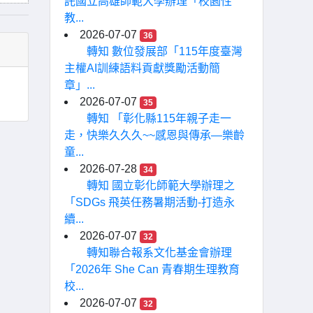
託國立高雄師範大學辦理「校園性
教...
2026-07-07
36
轉知 數位發展部「115年度臺灣
主權AI訓練語料貢獻獎勵活動簡
章」...
2026-07-07
35
轉知 「彰化縣115年親子走一
走，快樂久久久~~感恩與傳承—樂齡
童...
2026-07-28
34
轉知 國立彰化師範大學辦理之
「SDGs 飛英任務暑期活動-打造永
續...
2026-07-07
32
轉知聯合報系文化基金會辦理
「2026年 She Can 青春期生理教育
校...
2026-07-07
32