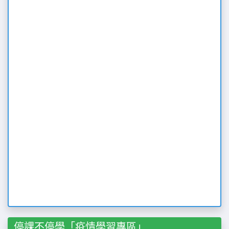
停課不停學「疫情學習專區」
南一書局 - 萬無疫失