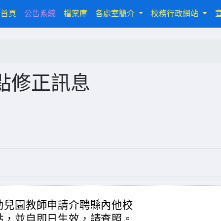
(current)
首頁
公告系統
檔案庫
各處室簡介
校務行政網站
點修正訊息
幼兒園教師申請介聘縣內他校
點，並自即日生效，請查照。