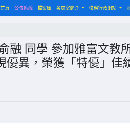
(current)
首頁
公告系統
檔案庫
各處室簡介
校務行政網站
俞融 同學 參加雅富文教
現優異，榮獲「特優」佳