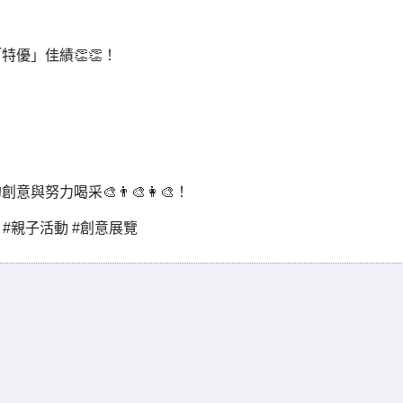
優」佳績👏👏！
力喝采🎨👨‍🎨👩‍🎨！
 #親子活動 #創意展覽