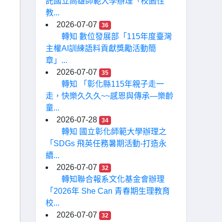
託國立高雄師範大學辦理「校園性
教...
2026-07-07
36
轉知 數位發展部「115年度臺灣
主權AI訓練語料貢獻獎勵活動簡
章」...
2026-07-07
35
轉知 「彰化縣115年親子走一
走，快樂久久久~~感恩與傳承—樂齡
童...
2026-07-28
34
轉知 國立彰化師範大學辦理之
「SDGs 飛英任務暑期活動-打造永
續...
2026-07-07
32
轉知聯合報系文化基金會辦理
「2026年 She Can 青春期生理教育
校...
2026-07-07
32