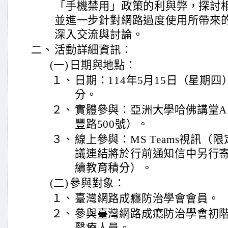
「手機禁用」政策的利與弊，探討
並進一步針對網路過度使用所帶來
深入交流與討論。
二、
活動詳細資訊：
(一)
日期與地點：
１、
日期：114年5月15日（星期四）
分。
２、
實體參與：亞洲大學哈佛講堂A
豐路500號）。
３、
線上參與：MS Teams視訊（
議連結將於行前通知信中另行
續教育積分）。
(二)
參與對象：
１、
臺灣網路成癮防治學會會員。
２、
參與臺灣網路成癮防治學會初