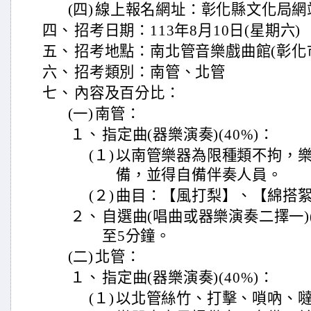
(四)
線上報名網址：彰化縣文化局網
四、
招考日期：113年8月10日(星期六)
五、
招考地點：南北管音樂戲曲館(彰化市
六、
招考類別：南管、北管
七、
內容及百分比：
(一)
南管：
１、
指定曲(器樂演奏)(40%)：
(１)
以南管樂器為限種類不拘，
備，並得自備伴奏人員。
(２)
曲目：【風打梨】、【綿搭
２、
自選曲(唱曲或器樂演奏二擇一)(
至5分鐘。
(二)
北管：
１、
指定曲(器樂演奏)(40%)：
(１)
以北管絲竹、打擊、嗩吶、