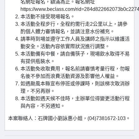
名網址報名，額滿為止。報名網址
https://www.beclass.com/rid=284d822662073b0c227
本活動不接受現場報名。
本活動全程步行，全程約需行走2公里以上，請參
酌個人體力審慎報名，並請注意水份補充。
請準時到場並遵守工作人員及講師之指示以維護活
動安全。活動內容依實際狀況進行調整。
本活動備有中餐，請自備筷子，現場飲水取得不易
有提供瓶裝水。
本活動免收取費用，報名前請審慎考量行程，勿報
名後不參加而浪費活動資源及影響他人權益。
如遇颱風本縣宣布停班或停課時，則該梯次取消辦
理，不另再辦。
本活動如遇天候不佳時，主辦單位得變更活動行程
與內容，不另通知。
本案聯絡人：石牌國小劉詠惠小姐，(04)7381672-103。