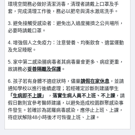
環境空間務必做好清潔消毒，清理者請戴上口罩及手
套，完成清理工作後，務必以肥皂與清水澈底洗手。
3. 避免接觸受感染者：避免出入過度擁擠之公共場所，
必要時請戴口罩。
4. 增強個人之免疫力：注意營養、均衡飲食、適當運動
及充足睡眠。
5. 家中第二感染腸病毒者其病毒量會更多、病症更重，
故請務必
妥善隔離及保護
。
6. 孩子若有身體不適症狀時，儘量
請假在家休息
，並請
通知學校以進行後續處理；若經確定診斷則建議學生
「
生病即不上課
」
，
落實生病人員不上班、不上課
，請
假日數則宜參考醫師建議，以避免造成校園群聚感染事
件發生。若確診為諾羅病毒感染，應停止上班、上課，
待症狀解除48小時後才可恢復上班、上課。