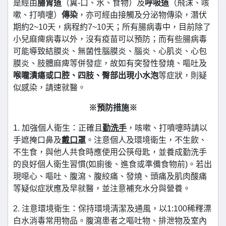
是經由
腸胃道
（糞-口、水、食物）及
呼吸道
（飛沫、咳
嗽、打噴嚏）
傳染
，亦可經由接觸及分泌物傳染，潛伏
期約2~10天，病程約7~10天；所有腸病毒中，目前除了
小兒麻痺病毒以外，沒有疫苗可以預防；而有些腸病毒
可能導致結膜炎、無菌性腦膜炎、腦炎、心肌炎、心包
膜炎、肢體麻痺等併發症，故如有突發性發燒、嘔吐及
喉嚨潰瘍或口腔、四肢、臀部出現小水泡
等症狀，則疑
似感染，請速就醫。
※預防措施※
1. 加強個人衛生：正確且
勤洗手
，咳嗽、打噴嚏時請以
手遮掩口鼻及
戴口罩
。注意個人及環境衛生，不生飲、
不生食，與他人共食時應使用公筷母匙，並養成勤洗手
的良好個人衛生習慣(如廁後、進食或準備食物前)。若出
現噁心、嘔吐、腹瀉、腹絞痛、發燒、頭痛及肌肉酸痛
等疑似症狀應及早就醫，並注意補充水分與營養。
2. 注意環境衛生：保持環境清潔及通風，以1:100稀釋漂
白水消毒常用物品。腹瀉患者之嘔吐物、排泄物及室內