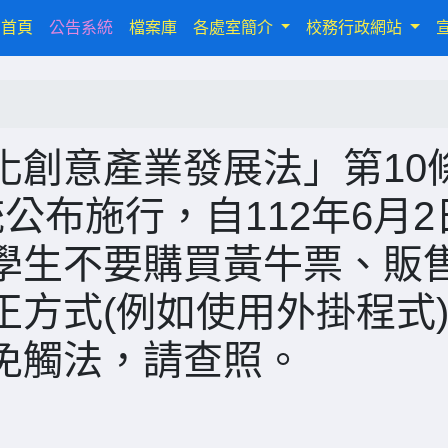
(current)
首頁
公告系統
檔案庫
各處室簡介
校務行政網站
化創意產業發展法」第10
公布施行，自112年6月2
學生不要購買黃牛票、販
方式(例如使用外掛程式
免觸法，請查照。