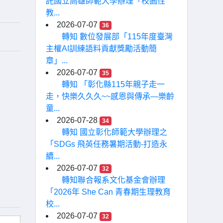
託國立高雄師範大學辦理「校園性
教...
2026-07-07
36
轉知 數位發展部「115年度臺灣
主權AI訓練語料貢獻獎勵活動簡
章」...
2026-07-07
35
轉知 「彰化縣115年親子走一
走，快樂久久久~~感恩與傳承—樂齡
童...
2026-07-28
34
轉知 國立彰化師範大學辦理之
「SDGs 飛英任務暑期活動-打造永
續...
2026-07-07
32
轉知聯合報系文化基金會辦理
「2026年 She Can 青春期生理教育
校...
2026-07-07
32