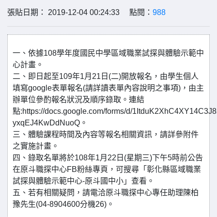
張貼日期： 2019-12-04 00:24:33 點閱：
988
一、依據108學年度國民中學區域職業試探與體驗示範中
心計畫。
二、即日起至109年1月21日(二)開放報名，由學生個人
填寫google表單報名(請詳讀表單內容說明之事項)，由主
辦單位參酌報名狀況及順序錄取。連結
點:https://docs.google.com/forms/d/1ItduK2XhC4XY14C3
yxqEJ4KwDdNuoQ。
三、體驗課程時間及內容等報名相關資訊，請詳參附件
之實施計畫。
四、錄取名單將於108年1月22日(星期三)下午5時前公告
在原斗職探中心FB粉絲專頁，可搜尋「彰化縣區域職業
試探與體驗示範中心-原斗國中小」查看。
五、若有相關疑問，請電洽原斗職探中心專任助理陳柏
豫先生(04-8904600分機26)。