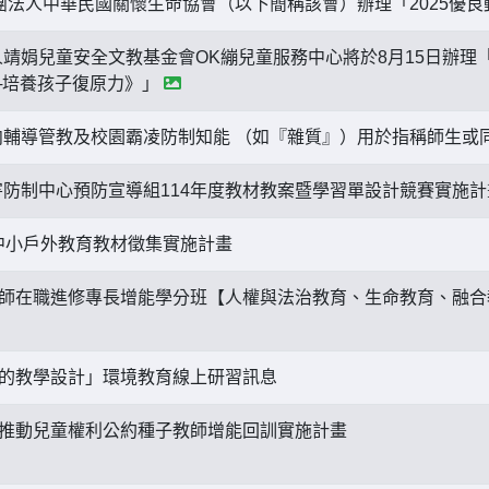
團法人中華民國關懷生命協會（以下簡稱該會）辦理「2025優
靖娟兒童安全文教基金會OK繃兒童服務中心將於8月15日辦理「
─培養孩子復原力》」
輔導管教及校園霸凌防制知能 （如『雜質』）用於指稱師生或
防制中心預防宣導組114年度教材教案暨學習單設計競賽實施計畫 1
中小戶外教育教材徵集實施計畫
教師在職進修專長增能學分班【人權與法治教育、生命教育、融
s的教學設計」環境教育線上研習訊息
度推動兒童權利公約種子教師增能回訓實施計畫