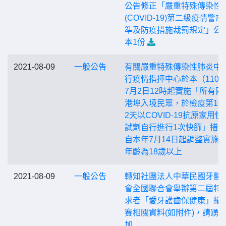
公告修正「嚴重特殊傳染性
(COVID-19)第二級疫情警戒
準及防疫措施裁罰規定」公
本1份
2021-08-09
一般公告
有關嚴重特殊傳染性肺炎中
行疫情指揮中心於本（110
7月2日12時起實施「所有國
港埠入境民眾，於檢疫第10
2天以COVID-19抗原家用快
試劑自行進行1次快篩」措
自本年7月14日起調整實施
年齡為18歲以上
2021-08-09
一般公告
轉知社團法人中華民國牙醫
會全國聯合會舉辦第二屆特
求者「愛牙護齒保健康」繪
賽相關資料(如附件)，請踴
加